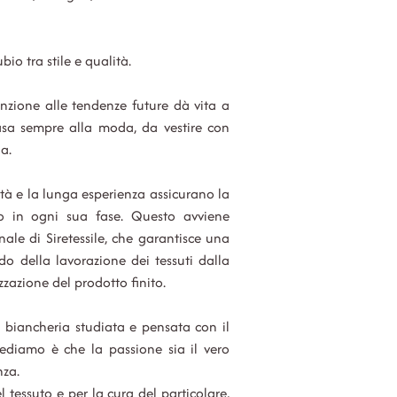
o tra stile e qualità.
nzione alle tendenze future dà vita a
asa sempre alla moda, da vestire con
ia.
alità e la lunga esperienza assicurano la
vo in ogni sua fase. Questo avviene
nale di Siretessile, che garantisce una
 della lavorazione dei tessuti dalla
zzazione del prodotto finito.
 biancheria studiata e pensata con il
rediamo è che la passione sia il vero
nza.
 tessuto e per la cura del particolare,