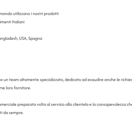
l mondo utilizzano i nostri prodotti
imenti Italiani
, Bangladesh, USA, Spagna
n team altamente specializzato, dedicato ad esaudire anche le richieste p
e loro fornitore.
merciale preparata volta al servizio alla clientela e la consapevolezza c
ati da sempre.