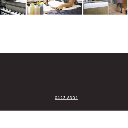
0423 8301
ile S.r.l.
| info@siretessile.com |
Via dell'Industria, 75, 31041 Cornu