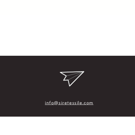
info@siretessile.com
Siretess