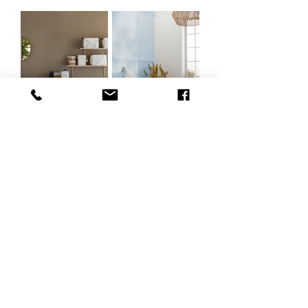
Storage &
Sunny
Laundry
2026
2026